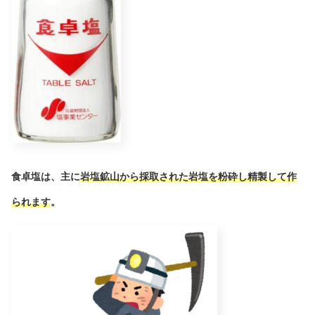
食卓塩
は、主に
岩塩鉱山から採取された岩塩を粉砕し精製して作
られます
。