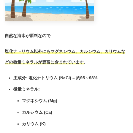
自然な海水が原料なので
塩化ナトリウム以外にもマグネシウム
、
カルシウム
、
カリウムな
どの微量ミネラル
が豊富に含まれています
。
主成分: 塩化ナトリウム (NaCl) – 約95～98%
微量ミネラル:
マグネシウム (Mg)
カルシウム (Ca)
カリウム (K)